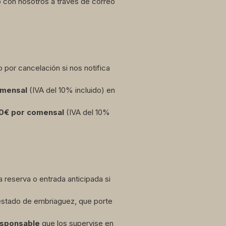
o con nosotros a través de correo
o por cancelación si nos notifica
omensal
(IVA del 10% incluido) en
0
€ por comensal
(IVA del 10%
 reserva o entrada anticipada si
estado de embriaguez, que porte
esponsable
que los supervise en