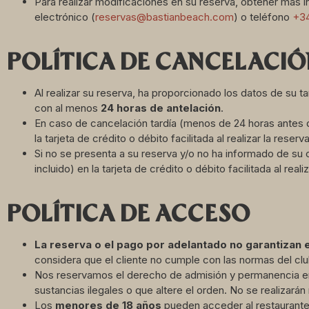
Para realizar modificaciones en su reserva, obtener más 
electrónico (
reservas@bastianbeach.com
) o teléfono
+34
POLÍ
TICA DE CANCELACIÓ
Al realizar su reserva, ha proporcionado los datos de su t
con al menos
24 horas de antelación
.
En caso de cancelación tardía (menos de 24 horas antes 
la tarjeta de crédito o débito facilitada al realizar la reserva
Si no se presenta a su reserva y/o no ha informado de su
incluido) en la tarjeta de crédito o débito facilitada al reali
POLÍ
TICA DE ACCESO
La reserva o el pago por adelantado no garantizan 
considera que el cliente no cumple con las normas del cl
Nos reservamos el derecho de admisión y permanencia en 
sustancias ilegales o que altere el orden. No se realizar
Los
menores de 18 a
ños
pueden acceder al restaurante