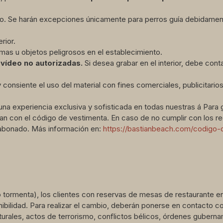
to. Se harán excepciones únicamente para perros guía debidament
rior.
rmas u objetos peligrosos en el establecimiento.
ví
deo no autorizadas.
Si desea grabar en el interior, debe con
y consiente el uso del material con fines comerciales, publicitari
a experiencia exclusiva y sofisticada en todas nuestras á Para 
n con el código de vestimenta. En caso de no cumplir con los req
 abonado. Más información en:
https://bastianbeach.com/codigo-
tormenta), los clientes con reservas de mesas de restaurante en 
ibilidad. Para realizar el cambio, deberán ponerse en contacto c
urales, actos de terrorismo, conflictos bélicos, órdenes gubern