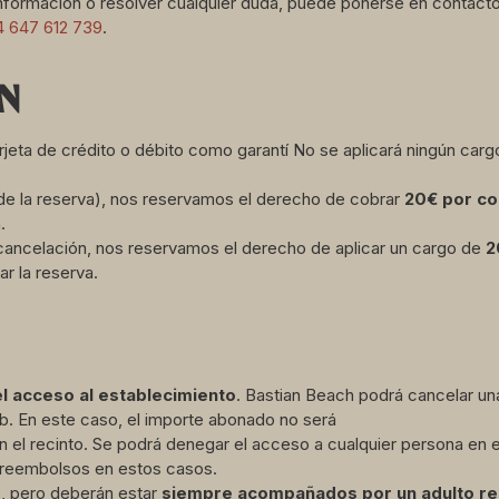
información o resolver cualquier duda, puede ponerse en contact
 647 612 739
.
N
arjeta de crédito o débito como garantí No se aplicará ningún carg
de la reserva), nos reservamos el derecho de cobrar
20
€ por c
.
 cancelación, nos reservamos el derecho de aplicar un cargo de
2
zar la reserva.
el acceso al establecimiento
. Bastian Beach podrá cancelar una
ub. En este caso, el importe abonado no será
el recinto. Se podrá denegar el acceso a cualquier persona en 
án reembolsos en estos casos.
, pero deberán estar
siempre acompañados por un adulto r