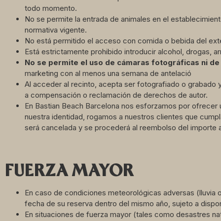
todo momento.
No se permite la entrada de animales en el establecimien
normativa vigente.
No está permitido el acceso con comida o bebida del exte
Está estrictamente prohibido introducir alcohol, drogas, a
No se permite el uso de cá
maras fotogr
áficas ni de 
marketing con al menos una semana de antelació
Al acceder al recinto, acepta ser fotografiado o grabado 
a compensación o reclamación de derechos de autor.
En Bastian Beach Barcelona nos esforzamos por ofrecer un
nuestra identidad, rogamos a nuestros clientes que cumpla
será cancelada y se procederá al reembolso del importe
FUERZA MAYOR
En caso de condiciones meteorológicas adversas (lluvia o 
fecha de su reserva dentro del mismo año, sujeto a dispon
En situaciones de fuerza mayor (tales como desastres nat